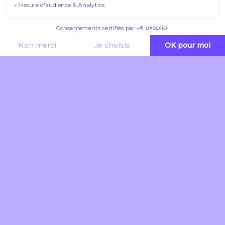
Mesure d'audience & Analytics
Play
Consentements certifiés par
Video
Non merci
Je choisis
OK pour moi
Axeptio consent
Plateforme de Gestion du Consentement : Personnalisez vos O
Notre plateforme vous permet d'adapter et de gérer vos paramètr
Le projet