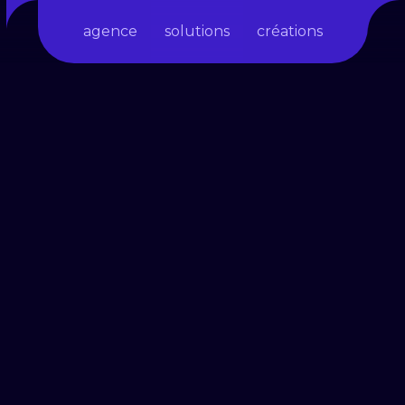
agence
solutions
créations
EU
SERIOUS GAME
 le jeu
Former & sensibiliser