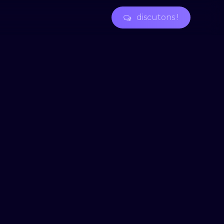
d
i
s
c
u
t
o
n
s
!
 par le jeu