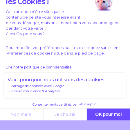
les Cookies !
On a attendu d'être sûrs que le
contenu de ce site vous intéresse avant
de vous déranger, mais on aimerait bien vous accompagner
pendant votre visite...
C'est OK pour vous ?
Pour modifier vos préférences par la suite, cliquez sur le lien
'Préférences de cookies' situé dans le pied de page.
Lire notre politique de confidentialité
Voici pourquoi nous utilisons des cookies.
Partage de données avec Google
Mesure d'audience & Analytics
Play
Consentements certifiés par
Video
Non merci
Je choisis
OK pour moi
Axeptio consent
Plateforme de Gestion du Consentement : Personnalisez vos O